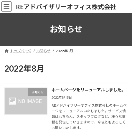
コ
ナ
REアドバイザリーオフィス株式会社
ン
ビ
テ
ゲ
ン
ー
お知らせ
ツ
シ
へ
ョ
ス
ン
キ
に
トップページ
お知らせ
2022年8月
ッ
移
プ
動
2022年8月
ホームページをリニューアルしました。
お知らせ
2022年8月5日
REアドバイザリーオフィス株式会社のホームペ
ージをリニューアルいたしました。サービス情
報はもちろん、スタッフブログなど、様々な情
報を発信していきますので、今後ともよろしく
お願いいたします。